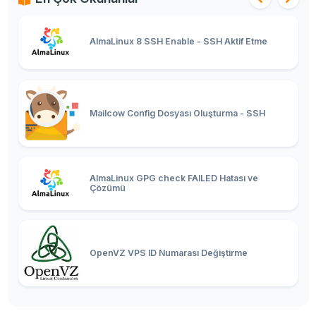
AlmaLinux 8 SSH Enable - SSH Aktif Etme
Mailcow Config Dosyası Oluşturma - SSH
AlmaLinux GPG check FAILED Hatası ve
Çözümü
OpenVZ VPS ID Numarası Değiştirme
Linux En Çok RAM Tüketen Siteyi Bulma