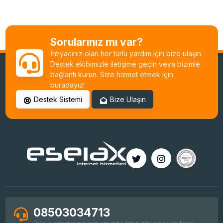
OpenVZ to OpenVZ Migration (Taşıma)
Ubuntu SSH Root Aktif Etme
Sorularınız mı var?
İhtiyacınız olan her türlü yardım için bize ulaşın.
Destek ekibimizle iletişime geçin veya bizimle
bağlantı kurun. Size hizmet etmek için
Basit HestiaCP Kurulumu
buradayız!
Destek Sistemi
Bize Ulaşın
Linux Plesk Toplu IP Değişim İşlemi
AlmaLinux 8 Control Web Panel (CWP)
Kurulumu
08503034713