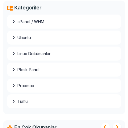
Kategoriler
cPanel / WHM
OpenVZ to OpenVZ Migration (Taşıma)
Ubuntu
Ubuntu SSH Root Aktif Etme
Linux Dökümanlar
Basit HestiaCP Kurulumu
Plesk Panel
Proxmox
Linux Plesk Toplu IP Değişim İşlemi
Tümü
AlmaLinux 8 Control Web Panel (CWP)
Kurulumu
En Çok Okunanlar