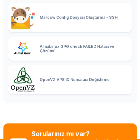
Mailcow Config Dosyası Oluşturma - SSH
AlmaLinux GPG check FAILED Hatası ve
Çözümü
OpenVZ VPS ID Numarası Değiştirme
Linux En Çok RAM Tüketen Siteyi Bulma
OpenVZ to OpenVZ Migration (Taşıma)
Ubuntu SSH Root Aktif Etme
Sorularınız mı var?