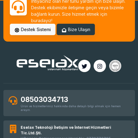
İhtiyacınız olan her türlü yardım için bize ulaşın.
Destek ekibimizle iletişime geçin veya bizimle
bağlantı kurun. Size hizmet etmek için
Basit HestiaCP Kurulumu
buradayız!
Destek Sistemi
Bize Ulaşın
Linux Plesk Toplu IP Değişim İşlemi
AlmaLinux 8 Control Web Panel (CWP)
Kurulumu
08503034713
Ürün ve hizmetlerimiz hakkında daha detaylı bilgi almak için hemen
AlmaLinux 8 SSH Enable - SSH Aktif Etme
arayın.
Eselax Teknoloji İletişim ve İnternet Hizmetleri
Tic.Ltd.Şti.