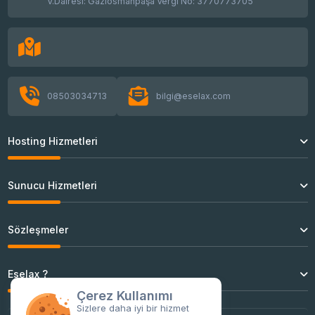
V.Dairesi: Gaziosmanpaşa Vergi No: 3770773705
Mailcow Config Dosyası Oluşturma - SSH
AlmaLinux GPG check FAILED Hatası ve
Çözümü
08503034713
bilgi@eselax.com
Hosting Hizmetleri
OpenVZ VPS ID Numarası Değiştirme
Sunucu Hizmetleri
Linux En Çok RAM Tüketen Siteyi Bulma
OpenVZ to OpenVZ Migration (Taşıma)
Sözleşmeler
Ubuntu SSH Root Aktif Etme
Eselax ?
Çerez Kullanımı
Sizlere daha iyi bir hizmet