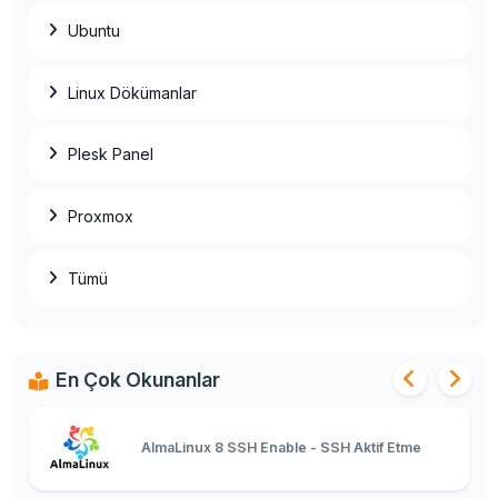
Ubuntu
Ubuntu SSH Root Aktif Etme
Linux Dökümanlar
Basit HestiaCP Kurulumu
Plesk Panel
Proxmox
Linux Plesk Toplu IP Değişim İşlemi
Tümü
AlmaLinux 8 Control Web Panel (CWP)
Kurulumu
En Çok Okunanlar
AlmaLinux 8 SSH Enable - SSH Aktif Etme