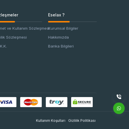
AlmaLinux 8 SSH
Enable - SSH Aktif
Etme
leşmeler
Eselax ?
met ve Kullanım Sözleşmesi
Kurumsal Bilgiler
Mailcow Config
Dosyası
lilik Sözleşmesi
Hakkımızda
Oluşturma - SSH
K.K.
Banka Bilgileri
AlmaLinux GPG
check FAILED
Hatası ve Çözümü
OpenVZ VPS ID
Numarası
Değiştirme
Linux En Çok RAM
Tüketen Siteyi
Kullanım Koşulları
Gizlilik Politikası
Bulma