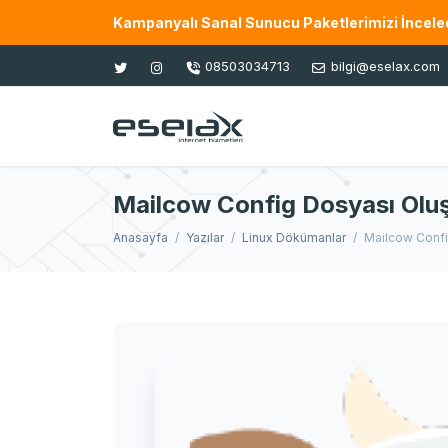
Kampanyalı Sanal Sunucu Paketlerimizi İnceled
08503034713
bilgi@eselax.com
Mailcow Config Dosyası Olu
Anasayfa
Yazılar
Linux Dökümanlar
Mailcow Config