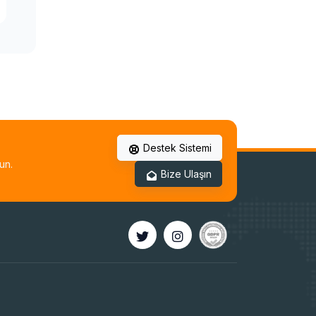
OpenVZ to
OpenVZ Migration
(Taşıma)
Ubuntu SSH Root
Aktif Etme
Basit HestiaCP
Kurulumu
Destek Sistemi
un.
Bize Ulaşın
Linux Plesk Toplu
IP Değişim İşlemi
AlmaLinux 8
Control Web
Panel (CWP)
Kurulumu