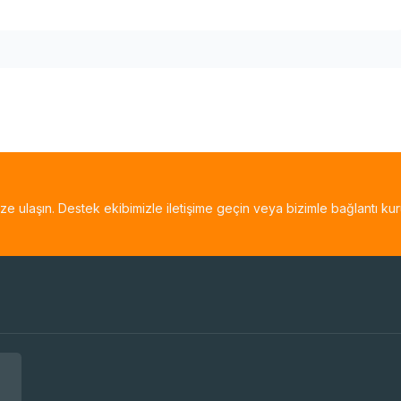
bize ulaşın. Destek ekibimizle iletişime geçin veya bizimle bağlantı kur