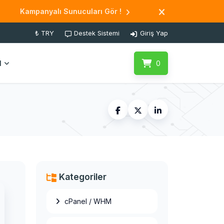
Kampanyalı Sunucuları Gör !
₺ TRY
Destek Sistemi
Giriş Yap
l
0
Kategoriler
cPanel / WHM
OpenVZ to
OpenVZ Migration