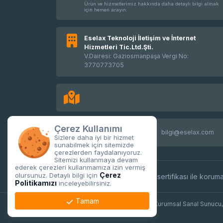
Ürün ve hizmetlerimiz hakkında daha detaylı bilgi almak
için hemen arayın.
Eselax Teknoloji İletişim ve İnternet
Hizmetleri Tic.Ltd.Şti.
V.Dairesi: Gaziosmanpaşa Vergi No:
3770773705
Çerez Kullanımı
08503034713
bilgi@eselax.com
Sizlere daha iyi bir hizmet
sunabilmek için sitemizde
çerezlerden faydalanıyoruz.
Sitemizi kullanmaya devam
ederek çerezleri kullanmamıza izin vermiş
Çerez
olursunuz. Detaylı bilgi için
Tüm işlemleriniz
256Bit
SSL sertifikası ile koruma
Politikamızı
inceleyebilirsiniz.
Tamam
Copyright © 2026 Sanal Sunucu, Kurumsal Sanal Sunucu,
Eselax | Her Hakkı Saklıdır.