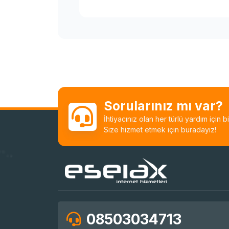
Sorularınız mı var?
İhtiyacınız olan her türlü yardım için 
Size hizmet etmek için buradayız!
08503034713