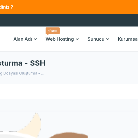
iniz ?
cPanel
Alan Adı
Web Hosting
Sunucu
Kurumsa
şturma - SSH
 Dosyası Oluşturma - ...