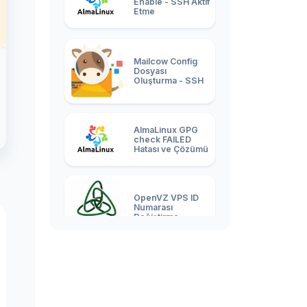
Enable - SSH Aktif
Etme
Mailcow Config
Dosyası
Oluşturma - SSH
AlmaLinux GPG
check FAILED
Hatası ve Çözümü
OpenVZ VPS ID
Numarası
Değiştirme
Linux En Çok RAM
Tüketen Siteyi
Bulma