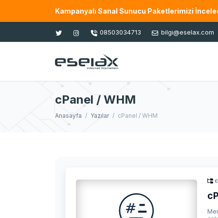
Kampanyalı Sanal Sunucu Paketlerimizi İnceled
08503034713
bilgi@eselax.com
cPanel / WHM
Anasayfa
Yazılar
cPanel / WHM
c
cP
Mer