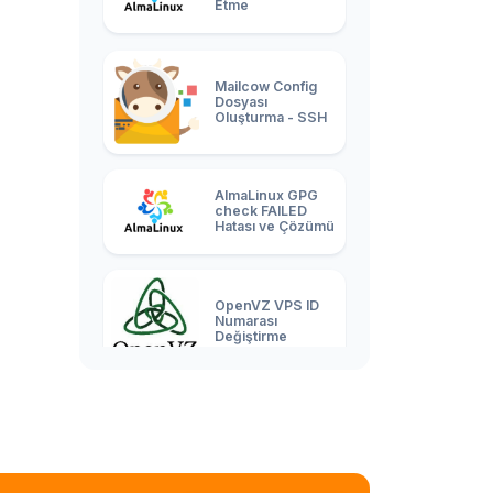
Etme
Mailcow Config
Dosyası
Oluşturma - SSH
AlmaLinux GPG
check FAILED
Hatası ve Çözümü
OpenVZ VPS ID
Numarası
Değiştirme
Linux En Çok RAM
Tüketen Siteyi
Bulma
OpenVZ to