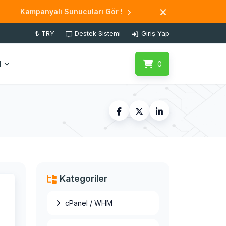
Kampanyalı Sunucuları Gör !
₺ TRY
Destek Sistemi
Giriş Yap
l
0
Kategoriler
cPanel / WHM
OpenVZ to
OpenVZ Migration