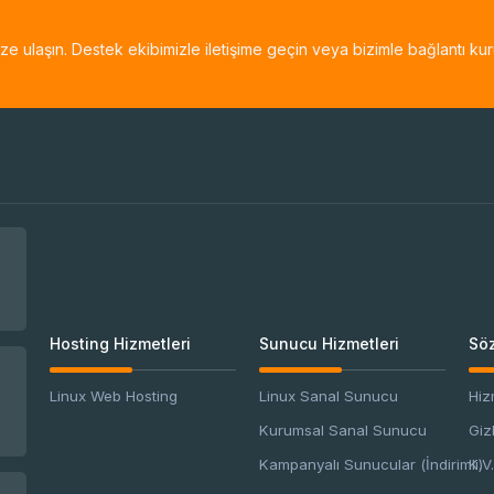
bize ulaşın. Destek ekibimizle iletişime geçin veya bizimle bağlantı kur
Hosting Hizmetleri
Sunucu Hizmetleri
Söz
Linux Web Hosting
Linux Sanal Sunucu
Hiz
Kurumsal Sanal Sunucu
Giz
Kampanyalı Sunucular (İndirimli)
K.V.