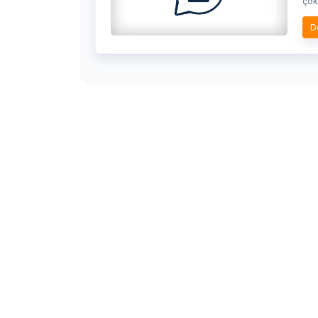
çok 
D