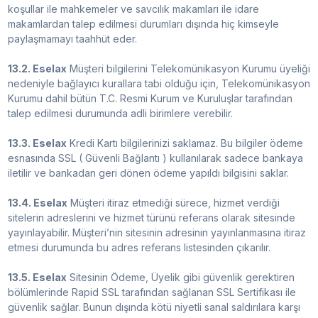
koşullar ile mahkemeler ve savcılık makamları ile idare
makamlardan talep edilmesi durumları dışında hiç kimseyle
paylaşmamayı taahhüt eder.
13.2. Eselax
Müşteri bilgilerini Telekomünikasyon Kurumu üyeliği
nedeniyle bağlayıcı kurallara tabi olduğu için, Telekomünikasyon
Kurumu dahil bütün T.C. Resmi Kurum ve Kuruluşlar tarafından
talep edilmesi durumunda adli birimlere verebilir.
13.3. Eselax
Kredi Kartı bilgilerinizi saklamaz. Bu bilgiler ödeme
esnasında SSL ( Güvenli Bağlantı ) kullanılarak sadece bankaya
iletilir ve bankadan geri dönen ödeme yapıldı bilgisini saklar.
13.4. Eselax
Müşteri itiraz etmediği sürece, hizmet verdiği
sitelerin adreslerini ve hizmet türünü referans olarak sitesinde
yayınlayabilir. Müşteri’nin sitesinin adresinin yayınlanmasına itiraz
etmesi durumunda bu adres referans listesinden çıkarılır.
13.5. Eselax
Sitesinin Ödeme, Üyelik gibi güvenlik gerektiren
bölümlerinde Rapid SSL tarafından sağlanan SSL Sertifikası ile
güvenlik sağlar. Bunun dışında kötü niyetli sanal saldırılara karşı