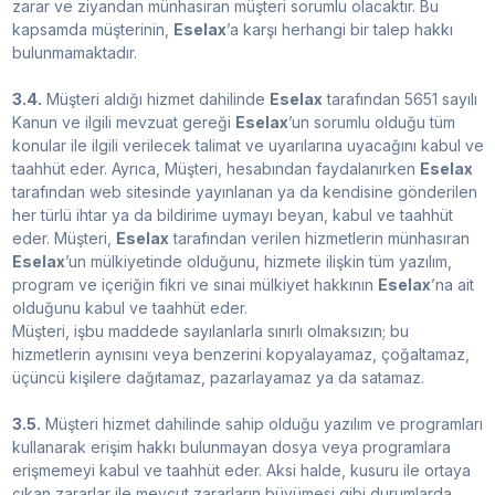
zarar ve ziyandan münhasıran müşteri sorumlu olacaktır. Bu
kapsamda müşterinin,
Eselax
’a karşı herhangi bir talep hakkı
bulunmamaktadır.
3.4.
Müşteri aldığı hizmet dahilinde
Eselax
tarafından 5651 sayılı
Kanun ve ilgili mevzuat gereği
Eselax
’un sorumlu olduğu tüm
konular ile ilgili verilecek talimat ve uyarılarına uyacağını kabul ve
taahhüt eder. Ayrıca, Müşteri, hesabından faydalanırken
Eselax
tarafından web sitesinde yayınlanan ya da kendisine gönderilen
her türlü ihtar ya da bildirime uymayı beyan, kabul ve taahhüt
eder. Müşteri,
Eselax
tarafından verilen hizmetlerin münhasıran
Eselax
’un mülkiyetinde olduğunu, hizmete ilişkin tüm yazılım,
program ve içeriğin fikri ve sınai mülkiyet hakkının
Eselax
’na ait
olduğunu kabul ve taahhüt eder.
Müşteri, işbu maddede sayılanlarla sınırlı olmaksızın; bu
hizmetlerin aynısını veya benzerini kopyalayamaz, çoğaltamaz,
üçüncü kişilere dağıtamaz, pazarlayamaz ya da satamaz.
3.5.
Müşteri hizmet dahilinde sahip olduğu yazılım ve programları
kullanarak erişim hakkı bulunmayan dosya veya programlara
erişmemeyi kabul ve taahhüt eder. Aksi halde, kusuru ile ortaya
çıkan zararlar ile mevcut zararların büyümesi gibi durumlarda