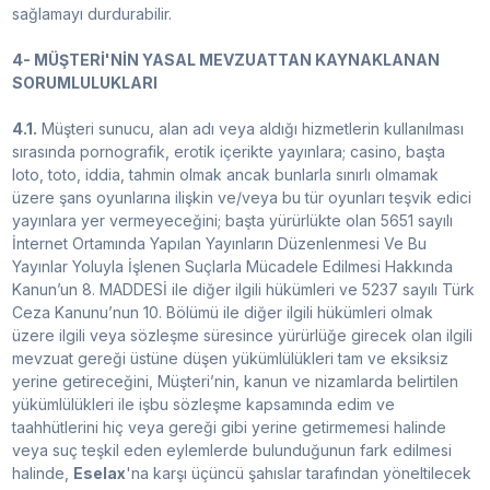
sağlamayı durdurabilir.
4- MÜŞTERİ'NİN YASAL MEVZUATTAN KAYNAKLANAN
SORUMLULUKLARI
4.1.
Müşteri sunucu, alan adı veya aldığı hizmetlerin kullanılması
sırasında pornografik, erotik içerikte yayınlara; casino, başta
loto, toto, iddia, tahmin olmak ancak bunlarla sınırlı olmamak
üzere şans oyunlarına ilişkin ve/veya bu tür oyunları teşvik edici
yayınlara yer vermeyeceğini; başta yürürlükte olan 5651 sayılı
İnternet Ortamında Yapılan Yayınların Düzenlenmesi Ve Bu
Yayınlar Yoluyla İşlenen Suçlarla Mücadele Edilmesi Hakkında
Kanun’un 8. MADDESİ ile diğer ilgili hükümleri ve 5237 sayılı Türk
Ceza Kanunu’nun 10. Bölümü ile diğer ilgili hükümleri olmak
üzere ilgili veya sözleşme süresince yürürlüğe girecek olan ilgili
mevzuat gereği üstüne düşen yükümlülükleri tam ve eksiksiz
yerine getireceğini, Müşteri’nin, kanun ve nizamlarda belirtilen
yükümlülükleri ile işbu sözleşme kapsamında edim ve
taahhütlerini hiç veya gereği gibi yerine getirmemesi halinde
veya suç teşkil eden eylemlerde bulunduğunun fark edilmesi
halinde,
Eselax
'na karşı üçüncü şahıslar tarafından yöneltilecek