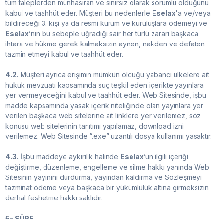
tüm taleplerden münhasıran ve sınırsız olarak sorumlu olduğunu
kabul ve taahhüt eder. Müşteri bu nedenlerle
Eselax
'a ve/veya
bildireceği 3. kişi ya da resmi kurum ve kuruluşlara ödemeyi ve
Eselax
’nın bu sebeple uğradığı sair her türlü zararı başkaca
ihtara ve hükme gerek kalmaksızın aynen, nakden ve defaten
tazmin etmeyi kabul ve taahhüt eder.
4.2.
Müşteri ayrıca erişimin mümkün olduğu yabancı ülkelere ait
hukuk mevzuatı kapsamında suç teşkil eden içerikte yayınlara
yer vermeyeceğini kabul ve taahhüt eder. Web Sitesinde, işbu
madde kapsamında yasak içerik niteliğinde olan yayınlara yer
verilen başkaca web sitelerine ait linklere yer verilemez, söz
konusu web sitelerinin tanıtımı yapılamaz, download izni
verilemez. Web Sitesinde “.exe” uzantılı dosya kullanımı yasaktır.
4.3.
İşbu maddeye aykırılık halinde
Eselax
’un ilgili içeriği
değiştirme, düzenleme, engelleme ve silme hakkı yanında Web
Sitesinin yayınını durdurma, yayından kaldırma ve Sözleşmeyi
tazminat ödeme veya başkaca bir yükümlülük altına girmeksizin
derhal feshetme hakkı saklıdır.
5- SÜRE