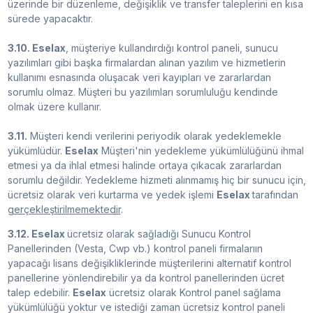
üzerinde bir düzenleme, değişiklik ve transfer taleplerini en kısa
sürede yapacaktır.
3.10. Eselax
, müşteriye kullandırdığı kontrol paneli, sunucu
yazılımları gibi başka firmalardan alınan yazılım ve hizmetlerin
kullanımı esnasında oluşacak veri kayıpları ve zararlardan
sorumlu olmaz. Müşteri bu yazılımları sorumluluğu kendinde
olmak üzere kullanır.
3.11.
Müşteri kendi verilerini periyodik olarak yedeklemekle
yükümlüdür.
Eselax
Müşteri'nin yedekleme yükümlülüğünü ihmal
etmesi ya da ihlal etmesi halinde ortaya çıkacak zararlardan
sorumlu değildir. Yedekleme hizmeti alınmamış hiç bir sunucu için,
ücretsiz olarak veri kurtarma ve yedek işlemi
Eselax
tarafından
gerçekleştirilmemektedir
.
3.12. Eselax
ücretsiz olarak sağladığı Sunucu Kontrol
Panellerinden (Vesta, Cwp vb.) kontrol paneli firmalarıın
yapacağı lisans değişikliklerinde müşterilerini alternatif kontrol
panellerine yönlendirebilir ya da kontrol panellerinden ücret
talep edebilir.
Eselax
ücretsiz olarak Kontrol panel sağlama
yükümlülüğü yoktur ve istediği zaman ücretsiz kontrol paneli