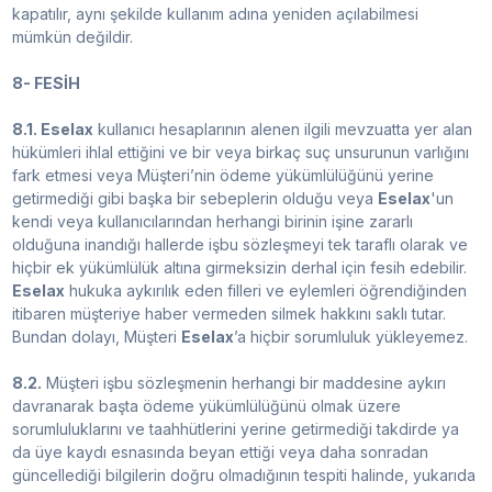
kapatılır, aynı şekilde kullanım adına yeniden açılabilmesi
mümkün değildir.
8- FESİH
8.1. Eselax
kullanıcı hesaplarının alenen ilgili mevzuatta yer alan
hükümleri ihlal ettiğini ve bir veya birkaç suç unsurunun varlığını
fark etmesi veya Müşteri’nin ödeme yükümlülüğünü yerine
getirmediği gibi başka bir sebeplerin olduğu veya
Eselax
'un
kendi veya kullanıcılarından herhangi birinin işine zararlı
olduğuna inandığı hallerde işbu sözleşmeyi tek taraflı olarak ve
hiçbir ek yükümlülük altına girmeksizin derhal için fesih edebilir.
Eselax
hukuka aykırılık eden filleri ve eylemleri öğrendiğinden
itibaren müşteriye haber vermeden silmek hakkını saklı tutar.
Bundan dolayı, Müşteri
Eselax
’a hiçbir sorumluluk yükleyemez.
8.2.
Müşteri işbu sözleşmenin herhangi bir maddesine aykırı
davranarak başta ödeme yükümlülüğünü olmak üzere
sorumluluklarını ve taahhütlerini yerine getirmediği takdirde ya
da üye kaydı esnasında beyan ettiği veya daha sonradan
güncellediği bilgilerin doğru olmadığının tespiti halinde, yukarıda