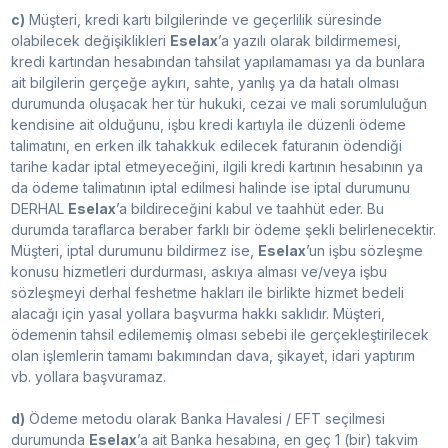
c)
Müşteri, kredi kartı bilgilerinde ve geçerlilik süresinde
olabilecek değişiklikleri
Eselax
’a yazılı olarak bildirmemesi,
kredi kartından hesabından tahsilat yapılamaması ya da bunlara
ait bilgilerin gerçeğe aykırı, sahte, yanlış ya da hatalı olması
durumunda oluşacak her tür hukuki, cezai ve mali sorumluluğun
kendisine ait olduğunu, işbu kredi kartıyla ile düzenli ödeme
talimatını, en erken ilk tahakkuk edilecek faturanın ödendiği
tarihe kadar iptal etmeyeceğini, ilgili kredi kartının hesabının ya
da ödeme talimatının iptal edilmesi halinde ise iptal durumunu
DERHAL
Eselax
’a bildireceğini kabul ve taahhüt eder. Bu
durumda taraflarca beraber farklı bir ödeme şekli belirlenecektir.
Müşteri, iptal durumunu bildirmez ise,
Eselax
’un işbu sözleşme
konusu hizmetleri durdurması, askıya alması ve/veya işbu
sözleşmeyi derhal feshetme hakları ile birlikte hizmet bedeli
alacağı için yasal yollara başvurma hakkı saklıdır. Müşteri,
ödemenin tahsil edilememiş olması sebebi ile gerçekleştirilecek
olan işlemlerin tamamı bakımından dava, şikayet, idari yaptırım
vb. yollara başvuramaz.
d)
Ödeme metodu olarak Banka Havalesi / EFT seçilmesi
durumunda
Eselax
’a ait Banka hesabına, en geç 1 (bir) takvim