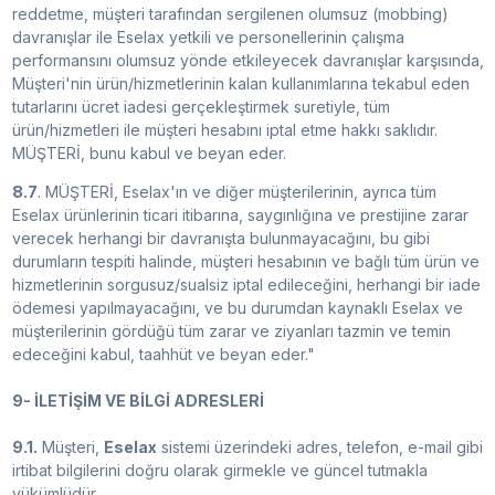
reddetme, müşteri tarafından sergilenen olumsuz (mobbing)
davranışlar ile Eselax yetkili ve personellerinin çalışma
performansını olumsuz yönde etkileyecek davranışlar karşısında,
Müşteri'nin ürün/hizmetlerinin kalan kullanımlarına tekabul eden
tutarlarını ücret iadesi gerçekleştirmek suretiyle, tüm
ürün/hizmetleri ile müşteri hesabını iptal etme hakkı saklıdır.
MÜŞTERİ, bunu kabul ve beyan eder.
8.7
. MÜŞTERİ, Eselax'ın ve diğer müşterilerinin, ayrıca tüm
Eselax ürünlerinin ticari itibarına, saygınlığına ve prestijine zarar
verecek herhangi bir davranışta bulunmayacağını, bu gibi
durumların tespiti halinde, müşteri hesabının ve bağlı tüm ürün ve
hizmetlerinin sorgusuz/sualsiz iptal edileceğini, herhangi bir iade
ödemesi yapılmayacağını, ve bu durumdan kaynaklı Eselax ve
müşterilerinin gördüğü tüm zarar ve ziyanları tazmin ve temin
edeceğini kabul, taahhüt ve beyan eder."
9- İLETİŞİM VE BİLGİ ADRESLERİ
9.1.
Müşteri,
Eselax
sistemi üzerindeki adres, telefon, e-mail gibi
irtibat bilgilerini doğru olarak girmekle ve güncel tutmakla
yükümlüdür.