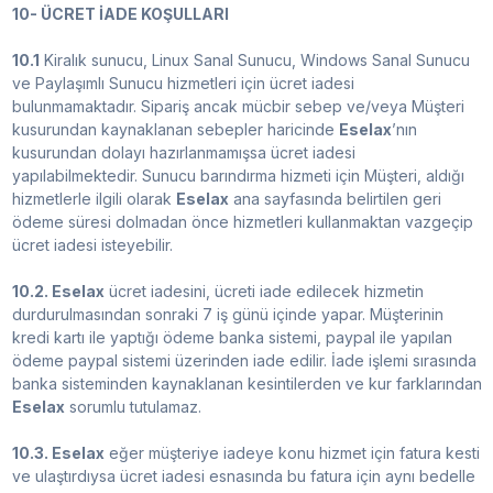
10- ÜCRET İADE KOŞULLARI
10.1
Kiralık sunucu, Linux Sanal Sunucu, Windows Sanal Sunucu
ve Paylaşımlı Sunucu hizmetleri için ücret iadesi
bulunmamaktadır. Sipariş ancak mücbir sebep ve/veya Müşteri
kusurundan kaynaklanan sebepler haricinde
Eselax
’nın
kusurundan dolayı hazırlanmamışsa ücret iadesi
yapılabilmektedir. Sunucu barındırma hizmeti için Müşteri, aldığı
hizmetlerle ilgili olarak
Eselax
ana sayfasında belirtilen geri
ödeme süresi dolmadan önce hizmetleri kullanmaktan vazgeçip
ücret iadesi isteyebilir.
10.2. Eselax
ücret iadesini, ücreti iade edilecek hizmetin
durdurulmasından sonraki 7 iş günü içinde yapar. Müşterinin
kredi kartı ile yaptığı ödeme banka sistemi, paypal ile yapılan
ödeme paypal sistemi üzerinden iade edilir. İade işlemi sırasında
banka sisteminden kaynaklanan kesintilerden ve kur farklarından
Eselax
sorumlu tutulamaz.
10.3. Eselax
eğer müşteriye iadeye konu hizmet için fatura kesti
ve ulaştırdıysa ücret iadesi esnasında bu fatura için aynı bedelle