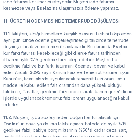
iade faturası kesilmesini isteyebilir. Müşteri iade faturası
kesmezse veya
Eselax
'na ulaştırmazsa ödeme yapılmaz.
11- ÜCRETİN ÖDENMESİNDE TEMERRÜDE DÜŞÜLMESİ
11.1.
Müşteri, aldığı hizmetlere karşılık başvuru tarihini takip eden
aynı gün içinde ödeme gerçekleştirmediği takdirde temerrüde
düşmüş olacak ve mütemerrit sayılacaktır. Bu durumda
Eselax
kur farkı faturası kesebileceği gibi dilerse fatura tarihinden
itibaren aylık %15 gecikme faizi talep edebilir. Müşteri bu
gecikme faizi ve kur farkı faturasını ödemeyi beyan ve kabul
eder. Ancak, 3095 sayılı Kanuni Faiz ve Temerrüt Faizine İlişkin
Kanun’un, ticari işlerde uygulanacak temerrüt faizi oranı, işbu
madde ile kabul edilen faiz oranından daha yüksek olduğu
takdirde, Taraflar, gecikme faizi oranı olarak, kanun gereği ticari
işlerde uygulanacak temerrüt faizi oranın uygulanacağını kabul
ederler.
11.2.
Müşteri, iş bu sözleşmeden doğan her tür alacak için
Eselax
'un dava ya da icra takibi açması halinde de aylık %15
gecikme faizi, bakiye borç miktarının %50'si kadar cezai şart,
avukatlık ücreti ve diğer tüm yasal giderleri ödemeyi beyan,