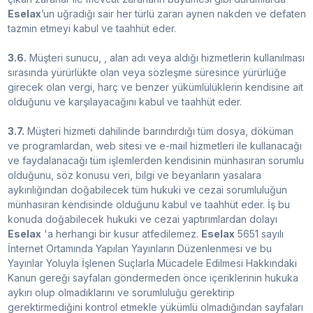
Eselax
’un uğradığı sair her türlü zararı aynen nakden ve defaten
tazmin etmeyi kabul ve taahhüt eder.
3.6.
Müşteri sunucu, , alan adı veya aldığı hizmetlerin kullanılması
sırasında yürürlükte olan veya sözleşme süresince yürürlüğe
girecek olan vergi, harç ve benzer yükümlülüklerin kendisine ait
olduğunu ve karşılayacağını kabul ve taahhüt eder.
3.7.
Müşteri hizmeti dahilinde barındırdığı tüm dosya, döküman
ve programlardan, web sitesi ve e-mail hizmetleri ile kullanacağı
ve faydalanacağı tüm işlemlerden kendisinin münhasıran sorumlu
olduğunu, söz konusu veri, bilgi ve beyanların yasalara
aykırılığından doğabilecek tüm hukuki ve cezai sorumluluğun
münhasıran kendisinde olduğunu kabul ve taahhüt eder. İş bu
konuda doğabilecek hukuki ve cezai yaptırımlardan dolayı
Eselax
'a herhangi bir kusur atfedilemez.
Eselax
5651 sayılı
İnternet Ortamında Yapılan Yayınların Düzenlenmesi ve bu
Yayınlar Yoluyla İşlenen Suçlarla Mücadele Edilmesi Hakkındaki
Kanun gereği sayfaları göndermeden önce içeriklerinin hukuka
aykırı olup olmadıklarını ve sorumluluğu gerektirip
gerektirmediğini kontrol etmekle yükümlü olmadığından sayfaları