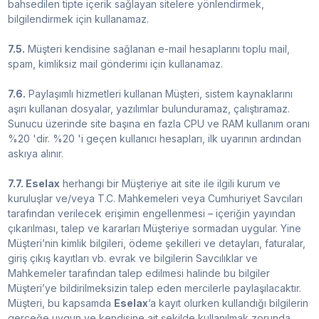
bahsedilen tipte içerik sağlayan sitelere yönlendirmek,
bilgilendirmek için kullanamaz.
7.5.
Müşteri kendisine sağlanan e-mail hesaplarını toplu mail,
spam, kimliksiz mail gönderimi için kullanamaz.
7.6.
Paylaşımlı hizmetleri kullanan Müşteri, sistem kaynaklarını
aşırı kullanan dosyalar, yazılımlar bulunduramaz, çalıştıramaz.
Sunucu üzerinde site başına en fazla CPU ve RAM kullanım oranı
%20 'dir. %20 'i geçen kullanıcı hesapları, ilk uyarının ardından
askıya alınır.
7.7. Eselax
herhangi bir Müşteriye ait site ile ilgili kurum ve
kuruluşlar ve/veya T.C. Mahkemeleri veya Cumhuriyet Savcıları
tarafından verilecek erişimin engellenmesi – içeriğin yayından
çıkarılması, talep ve kararları Müşteriye sormadan uygular. Yine
Müşteri’nin kimlik bilgileri, ödeme şekilleri ve detayları, faturalar,
giriş çıkış kayıtları vb. evrak ve bilgilerin Savcılıklar ve
Mahkemeler tarafından talep edilmesi halinde bu bilgiler
Müşteri’ye bildirilmeksizin talep eden mercilerle paylaşılacaktır.
Müşteri, bu kapsamda
Eselax
’a kayıt olurken kullandığı bilgilerin
gerçeğe uygun ve kendisine ait şekilde kullanılmak zorunda