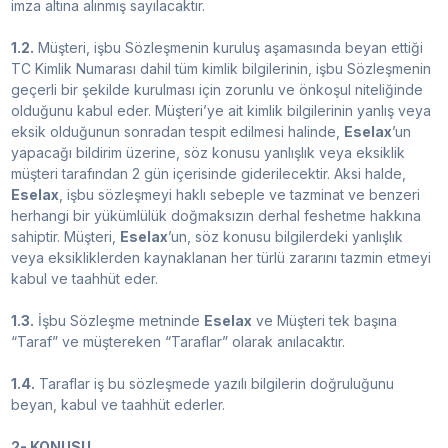
imza altına alınmış sayılacaktır.
1.2.
Müşteri, işbu Sözleşmenin kuruluş aşamasında beyan ettiği
TC Kimlik Numarası dahil tüm kimlik bilgilerinin, işbu Sözleşmenin
geçerli bir şekilde kurulması için zorunlu ve önkoşul niteliğinde
olduğunu kabul eder. Müşteri’ye ait kimlik bilgilerinin yanlış veya
eksik olduğunun sonradan tespit edilmesi halinde,
Eselax
’un
yapacağı bildirim üzerine, söz konusu yanlışlık veya eksiklik
müşteri tarafından 2 gün içerisinde giderilecektir. Aksi halde,
Eselax
, işbu sözleşmeyi haklı sebeple ve tazminat ve benzeri
herhangi bir yükümlülük doğmaksızın derhal feshetme hakkına
sahiptir. Müşteri,
Eselax
’un, söz konusu bilgilerdeki yanlışlık
veya eksikliklerden kaynaklanan her türlü zararını tazmin etmeyi
kabul ve taahhüt eder.
1.3.
İşbu Sözleşme metninde
Eselax
ve Müşteri tek başına
“Taraf” ve müştereken “Taraflar” olarak anılacaktır.
1.4.
Taraflar iş bu sözleşmede yazılı bilgilerin doğruluğunu
beyan, kabul ve taahhüt ederler.
2- KONUSU