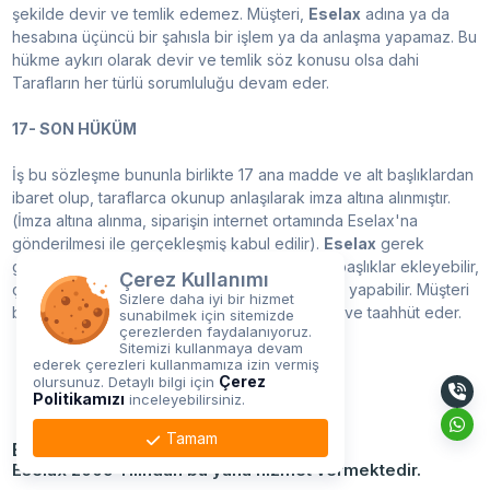
şekilde devir ve temlik edemez. Müşteri,
Eselax
adına ya da
hesabına üçüncü bir şahısla bir işlem ya da anlaşma yapamaz. Bu
hükme aykırı olarak devir ve temlik söz konusu olsa dahi
Tarafların her türlü sorumluluğu devam eder.
17- SON HÜKÜM
İş bu sözleşme bununla birlikte 17 ana madde ve alt başlıklardan
ibaret olup, taraflarca okunup anlaşılarak imza altına alınmıştır.
(İmza altına alınma, siparişin internet ortamında Eselax'na
gönderilmesi ile gerçekleşmiş kabul edilir).
Eselax
gerek
gördüğü takdirde yeni maddeler ve/veya alt başlıklar ekleyebilir,
Çerez Kullanımı
çıkartabilir ya da maddeler üzerinde değişiklik yapabilir. Müşteri
Sizlere daha iyi bir hizmet
bu değişiklikleri önceden kabul ettiğini beyan ve taahhüt eder.
sunabilmek için sitemizde
çerezlerden faydalanıyoruz.
Sitemizi kullanmaya devam
ederek çerezleri kullanmamıza izin vermiş
Çerez
olursunuz. Detaylı bilgi için
Politikamızı
inceleyebilirsiniz.
Tamam
Eselax İnternet Hizmetleri
Eselax 2009 Yılından bu yana hizmet vermektedir.