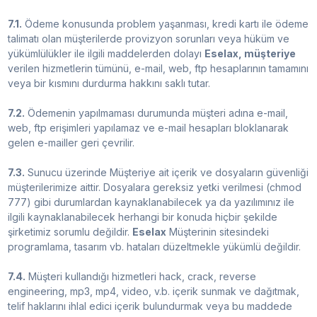
7.1.
Ödeme konusunda problem yaşanması, kredi kartı ile ödeme
talimatı olan müşterilerde provizyon sorunları veya hüküm ve
yükümlülükler ile ilgili maddelerden dolayı
Eselax, müşteriye
verilen hizmetlerin tümünü, e-mail, web, ftp hesaplarının tamamını
veya bir kısmını durdurma hakkını saklı tutar.
7.2.
Ödemenin yapılmaması durumunda müşteri adına e-mail,
web, ftp erişimleri yapılamaz ve e-mail hesapları bloklanarak
gelen e-mailler geri çevrilir.
7.3.
Sunucu üzerinde Müşteriye ait içerik ve dosyaların güvenliği
müşterilerimize aittir. Dosyalara gereksiz yetki verilmesi (chmod
777) gibi durumlardan kaynaklanabilecek ya da yazılımınız ile
ilgili kaynaklanabilecek herhangi bir konuda hiçbir şekilde
şirketimiz sorumlu değildir.
Eselax
Müşterinin sitesindeki
programlama, tasarım vb. hataları düzeltmekle yükümlü değildir.
7.4.
Müşteri kullandığı hizmetleri hack, crack, reverse
engineering, mp3, mp4, video, v.b. içerik sunmak ve dağıtmak,
telif haklarını ihlal edici içerik bulundurmak veya bu maddede