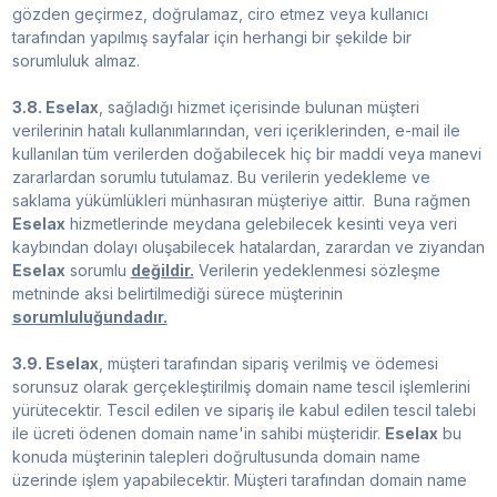
gözden geçirmez, doğrulamaz, ciro etmez veya kullanıcı
tarafından yapılmış sayfalar için herhangi bir şekilde bir
sorumluluk almaz.
3.8. Eselax
, sağladığı hizmet içerisinde bulunan müşteri
verilerinin hatalı kullanımlarından, veri içeriklerinden, e-mail ile
kullanılan tüm verilerden doğabilecek hiç bir maddi veya manevi
zararlardan sorumlu tutulamaz. Bu verilerin yedekleme ve
saklama yükümlükleri münhasıran müşteriye aittir. Buna rağmen
Eselax
hizmetlerinde meydana gelebilecek kesinti veya veri
kaybından dolayı oluşabilecek hatalardan, zarardan ve ziyandan
Eselax
sorumlu
değildir.
Verilerin yedeklenmesi sözleşme
metninde aksi belirtilmediği sürece müşterinin
sorumluluğundadır.
3.9. Eselax
, müşteri tarafından sipariş verilmiş ve ödemesi
sorunsuz olarak gerçekleştirilmiş domain name tescil işlemlerini
yürütecektir. Tescil edilen ve sipariş ile kabul edilen tescil talebi
ile ücreti ödenen domain name'in sahibi müşteridir.
Eselax
bu
konuda müşterinin talepleri doğrultusunda domain name
üzerinde işlem yapabilecektir. Müşteri tarafından domain name