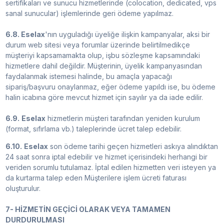
sertifikaları ve sunucu hizmetlerinde (colocation, dedicated, vps
sanal sunucular) işlemlerinde geri ödeme yapılmaz.
6.8. Eselax
'nın uyguladığı üyeliğe ilişkin kampanyalar, aksi bir
durum web sitesi veya forumlar üzerinde belirtilmedikçe
müşteriyi kapsamamakta olup, işbu sözleşme kapsamındaki
hizmetlere dahil değildir. Müşterinin, üyelik kampanyasından
faydalanmak istemesi halinde, bu amaçla yapacağı
sipariş/başvuru onaylanmaz, eğer ödeme yapıldı ise, bu ödeme
halin icabına göre mevcut hizmet için sayılır ya da iade edilir.
6.9.
Eselax
hizmetlerin müşteri tarafından yeniden kurulum
(format, sıfırlama vb.) taleplerinde ücret talep edebilir.
6.10.
Eselax
son ödeme tarihi geçen hizmetleri askıya alındıktan
24 saat sonra iptal edebilir ve hizmet içerisindeki herhangi bir
veriden sorumlu tutulamaz. İptal edilen hizmetten veri isteyen ya
da kurtarma talep eden Müşterilere işlem ücreti faturası
oluşturulur.
7- HİZMETİN GEÇİCİ OLARAK VEYA TAMAMEN
DURDURULMASI