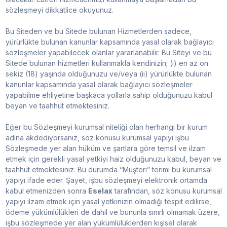
sözleşmeyi dikkatlice okuyunuz.
Bu Siteden ve bu Sitede bulunan Hizmetlerden sadece,
yürürlükte bulunan kanunlar kapsamında yasal olarak bağlayıcı
sözleşmeler yapabilecek olanlar yararlanabilir. Bu Siteyi ve bu
Sitede bulunan hizmetleri kullanmakla kendinizin; (i) en az on
sekiz (18) yaşında olduğunuzu ve/veya (ii) yürürlükte bulunan
kanunlar kapsamında yasal olarak bağlayıcı sözleşmeler
yapabilme ehliyetine başkaca yollarla sahip olduğunuzu kabul
beyan ve taahhüt etmektesiniz.
Eğer bu Sözleşmeyi kurumsal niteliği olan herhangi bir kurum
adına akdediyorsanız, söz konusu kurumsal yapıyı işbu
Sözleşmede yer alan hüküm ve şartlara göre temsil ve ilzam
etmek için gerekli yasal yetkiyi haiz olduğunuzu kabul, beyan ve
taahhüt etmektesiniz. Bu durumda “Müşteri” terimi bu kurumsal
yapıyı ifade eder. Şayet, işbu sözleşmeyi elektronik ortamda
kabul etmenizden sonra
Eselax
tarafından, söz konusu kurumsal
yapıyı ilzam etmek için yasal yetkinizin olmadığı tespit edilirse,
ödeme yükümlülükleri de dahil ve bununla sınırlı olmamak üzere,
işbu sözleşmede yer alan yükümlülüklerden kişisel olarak