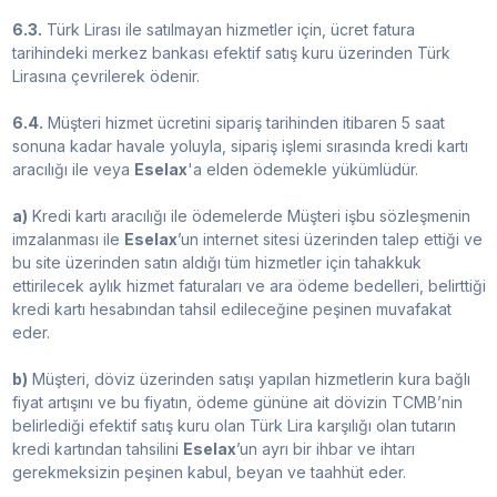
6.3.
Türk Lirası ile satılmayan hizmetler için, ücret fatura
tarihindeki merkez bankası efektif satış kuru üzerinden Türk
Lirasına çevrilerek ödenir.
6.4.
Müşteri hizmet ücretini sipariş tarihinden itibaren 5 saat
sonuna kadar havale yoluyla, sipariş işlemi sırasında kredi kartı
aracılığı ile veya
Eselax
'a elden ödemekle yükümlüdür.
a)
Kredi kartı aracılığı ile ödemelerde Müşteri işbu sözleşmenin
imzalanması ile
Eselax
’un internet sitesi üzerinden talep ettiği ve
bu site üzerinden satın aldığı tüm hizmetler için tahakkuk
ettirilecek aylık hizmet faturaları ve ara ödeme bedelleri, belirttiği
kredi kartı hesabından tahsil edileceğine peşinen muvafakat
eder.
b)
Müşteri, döviz üzerinden satışı yapılan hizmetlerin kura bağlı
fiyat artışını ve bu fiyatın, ödeme gününe ait dövizin TCMB’nin
belirlediği efektif satış kuru olan Türk Lira karşılığı olan tutarın
kredi kartından tahsilini
Eselax
’un ayrı bir ihbar ve ihtarı
gerekmeksizin peşinen kabul, beyan ve taahhüt eder.