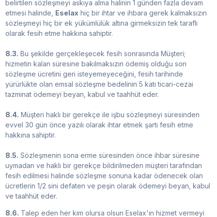
belirtilen sözleşmeyi askıya alma halinin 1 günden fazla devam
etmesi halinde,
Eselax
hiç bir ihtar ve ihbara gerek kalmaksızın
sözleşmeyi hiç bir ek yükümlülük altına girmeksizin tek taraflı
olarak fesih etme hakkına sahiptir.
8.3.
Bu şekilde gerçekleşecek fesih sonrasında Müşteri;
hizmetin kalan süresine bakılmaksızın ödemiş olduğu son
sözleşme ücretini geri isteyemeyeceğini, fesih tarihinde
yürürlükte olan emsal sözleşme bedelinin 5 katı ticari-cezai
tazminat ödemeyi beyan, kabul ve taahhüt eder.
8.4.
Müşteri haklı bir gerekçe ile işbu sözleşmeyi süresinden
evvel 30 gün önce yazılı olarak ihtar etmek şartı fesih etme
hakkına sahiptir.
8.5.
Sözleşmenin sona erme süresinden önce ihbar süresine
uymadan ve haklı bir gerekçe bildirilmeden müşteri tarafından
fesih edilmesi halinde sözleşme sonuna kadar ödenecek olan
ücretlerin 1/2 sini defaten ve peşin olarak ödemeyi beyan, kabul
ve taahhüt eder.
8.6.
Talep eden her kim olursa olsun Eselax'ın hizmet vermeyi