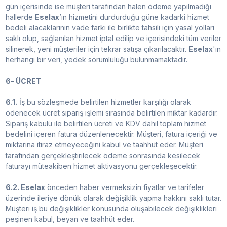
gün içerisinde ise müşteri tarafından halen ödeme yapılmadığı
hallerde
Eselax
’ın hizmetini durdurduğu güne kadarki hizmet
bedeli alacaklarının vade farkı ile birlikte tahsili için yasal yolları
saklı olup, sağlanılan hizmet iptal edilip ve içerisindeki tüm veriler
silinerek, yeni müşteriler için tekrar satışa çıkarılacaktır.
Eselax
'ın
herhangi bir veri, yedek sorumluluğu bulunmamaktadır.
6- ÜCRET
6.1.
İş bu sözleşmede belirtilen hizmetler karşılığı olarak
ödenecek ücret sipariş işlemi sırasında belirtilen miktar kadardır.
Sipariş kabulü ile belirtilen ücreti ve KDV dahil toplam hizmet
bedelini içeren fatura düzenlenecektir. Müşteri, fatura içeriği ve
miktarına itiraz etmeyeceğini kabul ve taahhüt eder. Müşteri
tarafından gerçekleştirilecek ödeme sonrasında kesilecek
faturayı müteakiben hizmet aktivasyonu gerçekleşecektir.
6.2. Eselax
önceden haber vermeksizin fiyatlar ve tarifeler
üzerinde ileriye dönük olarak değişiklik yapma hakkını saklı tutar.
Müşteri iş bu değişiklikler konusunda oluşabilecek değişiklikleri
peşinen kabul, beyan ve taahhüt eder.