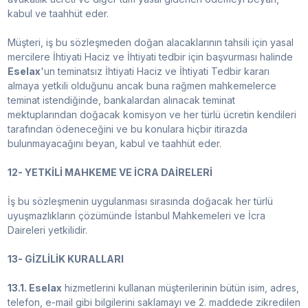
kabul ve taahhüt eder.
Müşteri, iş bu sözleşmeden doğan alacaklarının tahsili için yasal
mercilere İhtiyati Haciz ve İhtiyati tedbir için başvurması halinde
Eselax
'un teminatsız İhtiyati Haciz ve İhtiyati Tedbir kararı
almaya yetkili olduğunu ancak buna rağmen mahkemelerce
teminat istendiğinde, bankalardan alınacak teminat
mektuplarından doğacak komisyon ve her türlü ücretin kendileri
tarafından ödeneceğini ve bu konulara hiçbir itirazda
bulunmayacağını beyan, kabul ve taahhüt eder.
12- YETKİLİ MAHKEME VE İCRA DAİRELERİ
İş bu sözleşmenin uygulanması sırasında doğacak her türlü
uyuşmazlıkların çözümünde İstanbul Mahkemeleri ve İcra
Daireleri yetkilidir.
13- GİZLİLİK KURALLARI
13.1. Eselax
hizmetlerini kullanan müşterilerinin bütün isim, adres,
telefon, e-mail gibi bilgilerini saklamayı ve 2. maddede zikredilen