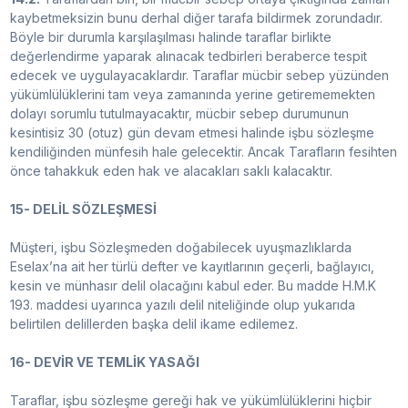
kaybetmeksizin bunu derhal diğer tarafa bildirmek zorundadır.
Böyle bir durumla karşılaşılması halinde taraflar birlikte
değerlendirme yaparak alınacak tedbirleri beraberce tespit
edecek ve uygulayacaklardır. Taraflar mücbir sebep yüzünden
yükümlülüklerini tam veya zamanında yerine getirememekten
dolayı sorumlu tutulmayacaktır, mücbir sebep durumunun
kesintisiz 30 (otuz) gün devam etmesi halinde işbu sözleşme
kendiliğinden münfesih hale gelecektir. Ancak Tarafların fesihten
önce tahakkuk eden hak ve alacakları saklı kalacaktır.
15- DELİL SÖZLEŞMESİ
Müşteri, işbu Sözleşmeden doğabilecek uyuşmazlıklarda
Eselax’na ait her türlü defter ve kayıtlarının geçerli, bağlayıcı,
kesin ve münhasır delil olacağını kabul eder. Bu madde H.M.K
193. maddesi uyarınca yazılı delil niteliğinde olup yukarıda
belirtilen delillerden başka delil ikame edilemez.
16- DEVİR VE TEMLİK YASAĞI
Taraflar, işbu sözleşme gereği hak ve yükümlülüklerini hiçbir