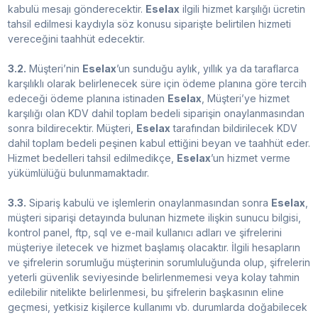
kabulü mesajı gönderecektir.
Eselax
ilgili hizmet karşılığı ücretin
tahsil edilmesi kaydıyla söz konusu siparişte belirtilen hizmeti
vereceğini taahhüt edecektir.
3.2.
Müşteri’nin
Eselax
’un sunduğu aylık, yıllık ya da taraflarca
karşılıklı olarak belirlenecek süre için ödeme planına göre tercih
edeceği ödeme planına istinaden
Eselax
, Müşteri’ye hizmet
karşılığı olan KDV dahil toplam bedeli siparişin onaylanmasından
sonra bildirecektir. Müşteri,
Eselax
tarafından bildirilecek KDV
dahil toplam bedeli peşinen kabul ettiğini beyan ve taahhüt eder.
Hizmet bedelleri tahsil edilmedikçe,
Eselax
’un hizmet verme
yükümlülüğü bulunmamaktadır.
3.3.
Sipariş kabulü ve işlemlerin onaylanmasından sonra
Eselax
,
müşteri siparişi detayında bulunan hizmete ilişkin sunucu bilgisi,
kontrol panel, ftp, sql ve e-mail kullanıcı adları ve şifrelerini
müşteriye iletecek ve hizmet başlamış olacaktır. İlgili hesapların
ve şifrelerin sorumluğu müşterinin sorumluluğunda olup, şifrelerin
yeterli güvenlik seviyesinde belirlenmemesi veya kolay tahmin
edilebilir nitelikte belirlenmesi, bu şifrelerin başkasının eline
geçmesi, yetkisiz kişilerce kullanımı vb. durumlarda doğabilecek