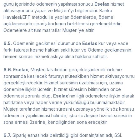
günü içerisinde ödemenin yapılması sonucu
Eselax
hizmet
aktivasyonunu yapar ve Müşteri’yi bilgilendirir. Banka
Havalesi/EFT metodu ile yapılan ödemelerde, ödeme
açıklamasında sipariş kodunun belirtilmesi gerekmektedir.
Ödemelere ait tüm masraflar Müşteri’ye aittir.
6.5.
Ödemenin gecikmesi durumunda
Eselax
kur veya vade
farkı faturası kesme hakkını saklı tutar ve Ödeme gecikmesinin
hemen sonrası hizmeti askıya alma hakkına sahiptir.
6.6. Eselax
, Müşteri tarafından gerçekleştirilecek ödeme
sonrasında kesilecek faturayı müteakiben hizmet aktivasyonunu
gerçekleştirecektir. Hizmet süresinin uzatılması için, uzama
dönemine ilişkin ücretin, hizmet süresinin bitiminden önce
ödenmesi zorunlu olup,
Eselax
’nın ilgili ödemelere ilişkin olarak
hatırlatma veya haber verme yükümlülüğü bulunmamaktadır.
Müşteri tarafından hizmet süresini uzatmaya yönelik söz konusu
ödemenin yapılmaması halinde, işbu sözleşme hizmet süresinin
sona ermesi üzerine, kendiliğinden sona erecektir.
6.7.
Sipariş esnasında belirtildiği gibi domain/alan adı, SSL