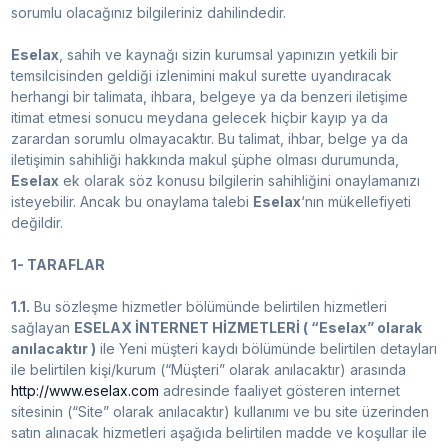
sorumlu olacağınız bilgileriniz dahilindedir.
Eselax
, sahih ve kaynağı sizin kurumsal yapınızın yetkili bir
temsilcisinden geldiği izlenimini makul surette uyandıracak
herhangi bir talimata, ihbara, belgeye ya da benzeri iletişime
itimat etmesi sonucu meydana gelecek hiçbir kayıp ya da
zarardan sorumlu olmayacaktır. Bu talimat, ihbar, belge ya da
iletişimin sahihliği hakkında makul şüphe olması durumunda,
Eselax
ek olarak söz konusu bilgilerin sahihliğini onaylamanızı
isteyebilir. Ancak bu onaylama talebi
Eselax
‘nın mükellefiyeti
değildir.
1- TARAFLAR
1.1.
Bu sözleşme hizmetler bölümünde belirtilen hizmetleri
sağlayan
ESELAX İNTERNET HİZMETLERİ ( “Eselax” olarak
anılacaktır )
ile Yeni müşteri kaydı bölümünde belirtilen detayları
ile belirtilen kişi/kurum (“Müşteri” olarak anılacaktır) arasında
http://www.eselax.com
adresinde faaliyet gösteren internet
sitesinin (“Site” olarak anılacaktır) kullanımı ve bu site üzerinden
satın alınacak hizmetleri aşağıda belirtilen madde ve koşullar ile