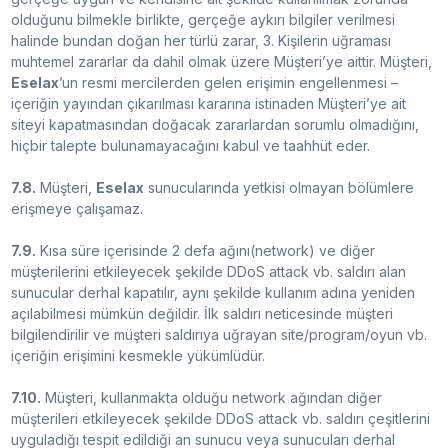
olduğunu bilmekle birlikte, gerçeğe aykırı bilgiler verilmesi
halinde bundan doğan her türlü zarar, 3. Kişilerin uğraması
muhtemel zararlar da dahil olmak üzere Müşteri’ye aittir. Müşteri,
Eselax
’un resmi mercilerden gelen erişimin engellenmesi –
içeriğin yayından çıkarılması kararına istinaden Müşteri’ye ait
siteyi kapatmasından doğacak zararlardan sorumlu olmadığını,
hiçbir talepte bulunamayacağını kabul ve taahhüt eder.
7.8.
Müşteri,
Eselax
sunucularında yetkisi olmayan bölümlere
erişmeye çalışamaz.
7.9.
Kısa süre içerisinde 2 defa ağını(network) ve diğer
müşterilerini etkileyecek şekilde DDoS attack vb. saldırı alan
sunucular derhal kapatılır, aynı şekilde kullanım adına yeniden
açılabilmesi mümkün değildir. İlk saldırı neticesinde müşteri
bilgilendirilir ve müşteri saldırıya uğrayan site/program/oyun vb.
içeriğin erişimini kesmekle yükümlüdür.
7.10.
Müşteri, kullanmakta olduğu network ağından diğer
müşterileri etkileyecek şekilde DDoS attack vb. saldırı çeşitlerini
uyguladığı tespit edildiği an sunucu veya sunucuları derhal