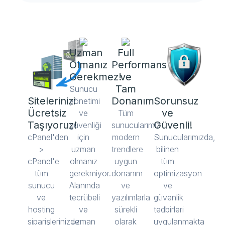
Uzman
Full
Olmanız
Performans
Gerekmez!
ve
Tam
Sunucu
Sitelerinizi
Donanım
Sorunsuz
yönetimi
Ücretsiz
ve
ve
Tüm
Taşıyoruz!
Güvenli!
güvenliği
sunucularımız
cPanel'den
için
modern
Sunucularımızda,
>
uzman
trendlere
bilinen
cPanel'e
olmanız
uygun
tüm
tüm
gerekmiyor.
donanım
optimizasyon
sunucu
Alanında
ve
ve
ve
tecrübeli
yazılımlarla
güvenlik
hosting
ve
sürekli
tedbirleri
siparişlerinizde
uzman
olarak
uygulanmakta