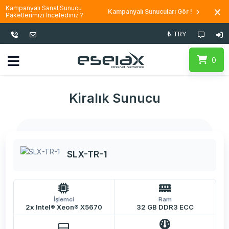
Kampanyalı Sanal Sunucu
Kampanyalı Sunucuları Gör !
Paketlerimizi İncelediniz ?
₺ TRY
0
Kiralık Sunucu
SLX-TR-1
İşlemci
Ram
2x Intel® Xeon® X5670
32 GB DDR3 ECC