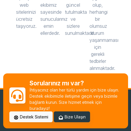
web
ekibimiz
güncel
olup,
sitelerinizi
sayesinde
tutulmakta
herhangi
ücretsiz
sunucularınız
ve
bir
taşıyoruz.
emin
sizlere
olumsuz
ellerdedir.
sunulmaktadır.
durum
yaşanmaması
için
gerekli
tedbirler
alınmaktadır.
Sorularınız mı var?
İhtiyacınız olan her türlü yardım için bize ulaşın.
Destek ekibimizle iletişime geçin veya bizimle
bağlantı kurun. Size hizmet etmek için
buradayız!
Destek Sistemi
Bize Ulaşın