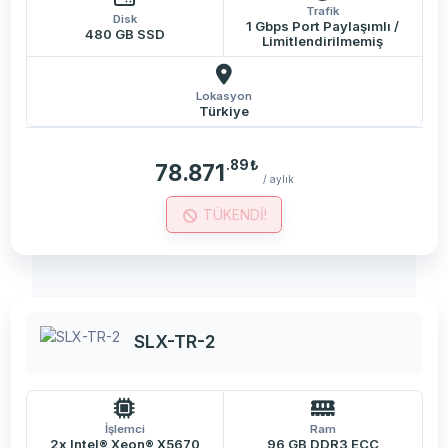
Trafik
Disk
1 Gbps Port Paylaşımlı /
480 GB SSD
Limitlendirilmemiş
Lokasyon
Türkiye
.89
₺
78.871
/ aylık
TÜKENDİ!
SLX-TR-2
İşlemci
Ram
2x Intel® Xeon® X5670
96 GB DDR3 ECC