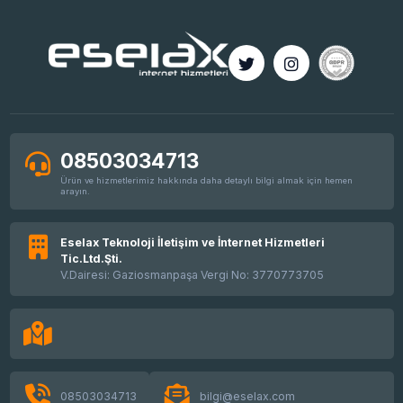
08503034713
Ürün ve hizmetlerimiz hakkında daha detaylı bilgi almak için hemen
arayın.
Eselax Teknoloji İletişim ve İnternet Hizmetleri
Tic.Ltd.Şti.
V.Dairesi: Gaziosmanpaşa Vergi No: 3770773705
08503034713
bilgi@eselax.com