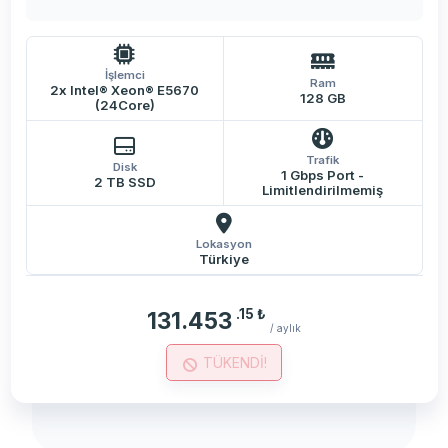
İşlemci
Ram
2x Intel® Xeon® E5670
128 GB
(24Core)
Trafik
Disk
1 Gbps Port -
2 TB SSD
Limitlendirilmemiş
Lokasyon
Türkiye
.15
₺
131.453
/ aylık
TÜKENDİ!