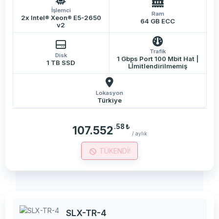
İşlemci
Ram
2x Intel® Xeon® E5-2650
64 GB ECC
v2
Trafik
Disk
1 Gbps Port 100 Mbit Hat |
1 TB SSD
Lİmitlendirilmemiş
Lokasyon
Türkiye
.58
₺
107.552
/ aylık
TÜKENDİ!
SLX-TR-4