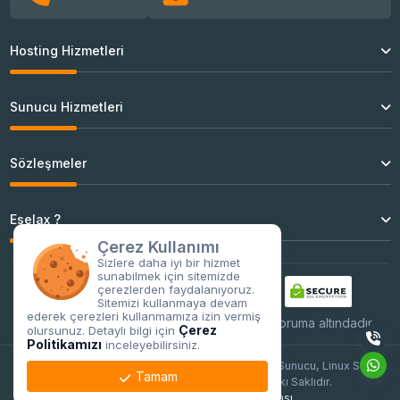
Hosting Hizmetleri
Sunucu Hizmetleri
Sözleşmeler
Eselax ?
Çerez Kullanımı
Sizlere daha iyi bir hizmet
sunabilmek için sitemizde
çerezlerden faydalanıyoruz.
Sitemizi kullanmaya devam
ederek çerezleri kullanmamıza izin vermiş
Tüm işlemleriniz
256Bit
SSL sertifikası ile koruma altındadır.
Çerez
olursunuz. Detaylı bilgi için
Politikamızı
inceleyebilirsiniz.
Copyright © 2026 Sanal Sunucu, Kurumsal Sanal Sunucu, Linux Sanal
Tamam
Sunucu, Web Hosting - Eselax | Her Hakkı Saklıdır.
Kullanım Koşulları
Gizlilik Politikası