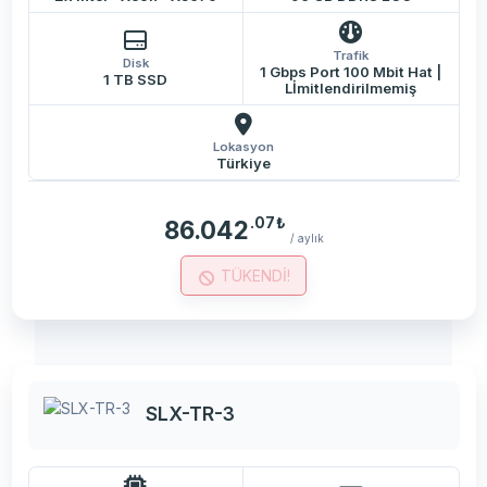
Trafik
Disk
1 Gbps Port 100 Mbit Hat |
1 TB SSD
Lİmitlendirilmemiş
Lokasyon
Türkiye
.07
₺
86.042
/ aylık
TÜKENDİ!
SLX-TR-3