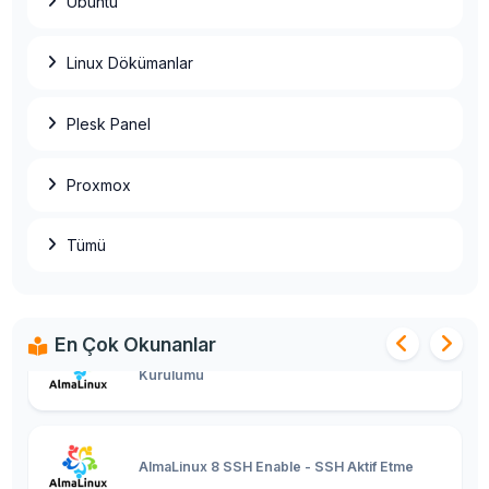
Ubuntu
Ubuntu SSH Root Aktif Etme
Linux Dökümanlar
Plesk Panel
Basit HestiaCP Kurulumu
Proxmox
Tümü
Linux Plesk Toplu IP Değişim İşlemi
En Çok Okunanlar
AlmaLinux 8 Control Web Panel (CWP)
Kurulumu
AlmaLinux 8 SSH Enable - SSH Aktif Etme