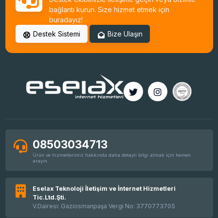
bağlantı kurun. Size hizmet etmek için
buradayız!
Ubuntu SSH Root Aktif Etme
Destek Sistemi
Bize Ulaşın
Basit HestiaCP Kurulumu
Linux Plesk Toplu IP Değişim İşlemi
08503034713
Ürün ve hizmetlerimiz hakkında daha detaylı bilgi almak için hemen
arayın.
AlmaLinux 8 Control Web Panel (CWP)
Kurulumu
Eselax Teknoloji İletişim ve İnternet Hizmetleri
Tic.Ltd.Şti.
V.Dairesi: Gaziosmanpaşa Vergi No: 3770773705