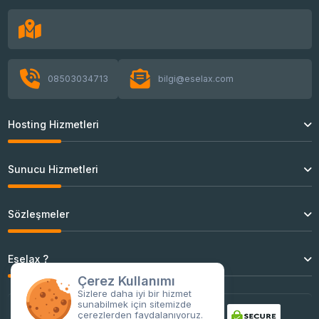
AlmaLinux 8 SSH Enable - SSH Aktif Etme
Mailcow Config Dosyası Oluşturma - SSH
08503034713
bilgi@eselax.com
Hosting Hizmetleri
AlmaLinux GPG check FAILED Hatası ve
Çözümü
Sunucu Hizmetleri
Sözleşmeler
OpenVZ VPS ID Numarası Değiştirme
Eselax ?
Linux En Çok RAM Tüketen Siteyi Bulma
Çerez Kullanımı
Sizlere daha iyi bir hizmet
sunabilmek için sitemizde
çerezlerden faydalanıyoruz.