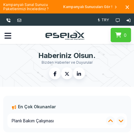
Kampanyalı Sanal Sunucu
Kampanyalı Sunucuları Gör !
Paketlerimizi İncelediniz ?
₺ TRY
0
Haberiniz Olsun.
Bizden Haberler ve Duyurular
En Çok Okunanlar
Sanal Sunucu Yönetimi Geliştirme
2026 Fiyat Artışı
Planlı Bakım Çalışması
Centos 7 Desteğinin Sonlanması
Dosya ve Yedek Sorumluluğu Hatırlatma