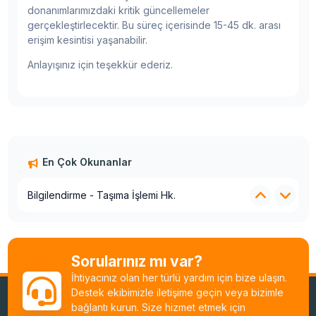
donanımlarımızdaki kritik güncellemeler
gerçekleştirlecektir. Bu süreç içerisinde 15-45 dk. arası
erişim kesintisi yaşanabilir.
Anlayışınız için teşekkür ederiz.
En Çok Okunanlar
Plesk Trial Lisans Sistem Değişikliği Hk.
2026 Fiyat Artışı
Bilgilendirme - Taşıma İşlemi Hk.
Veri Merkezi Değişikliği
Planlı Bakım Çalışması
Centos 7 Desteğinin Sonlanması
Dosya ve Yedek Sorumluluğu Hatırlatma
Sorularınız mı var?
Temmuz Ayı Fiyat Artışı
İhtiyacınız olan her türlü yardım için bize ulaşın.
Ek Donanım ve Ek Hizmet Fiyat Artışı
Destek ekibimizle iletişime geçin veya bizimle
Sunucu Fiyat Artışı Hakkında Bilgilendirme
bağlantı kurun. Size hizmet etmek için
Plesk Trial Lisans Sistem Değişikliği Hk.