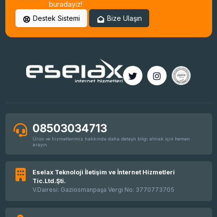
buradayız!
2026 Fiyat Artışı
Destek Sistemi
Bize Ulaşın
Bilgilendirme - Taşıma İşlemi Hk.
Veri Merkezi Değişikliği
Planlı Bakım Çalışması
Centos 7 Desteğinin Sonlanması
Dosya ve Yedek Sorumluluğu Hatırlatma
Temmuz Ayı Fiyat Artışı
Ek Donanım ve Ek Hizmet Fiyat Artışı
Sunucu Fiyat Artışı Hakkında Bilgilendirme
Plesk Trial Lisans Sistem Değişikliği Hk.
08503034713
Ürün ve hizmetlerimiz hakkında daha detaylı bilgi almak için hemen
arayın.
Eselax Teknoloji İletişim ve İnternet Hizmetleri
Tic.Ltd.Şti.
V.Dairesi: Gaziosmanpaşa Vergi No: 3770773705