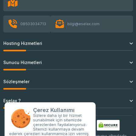
08503034713
bilgi@eselax.com
Hosting Hizmetleri
Sunucu Hizmetleri
Sözleşmeler
Eselax ?
Çerez Kullanımı
Sizlere daha iyi bir hizmet
sunabilmek için sitemizde
çerezlerden faydalanıyoruz.
Sitemizi kullanmaya devam
ederek çerezleri kullanmamıza izin vermiş
Tüm işlemleriniz
256Bit
SSL sertifikası ile koruma altındadır.