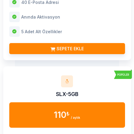
40 E-Posta Adresi
Anında Aktivasyon
5 Adet Alt Özellikler
SEPETE EKLE
POPÜLER
SLX-5GB
110
₺
/ aylık