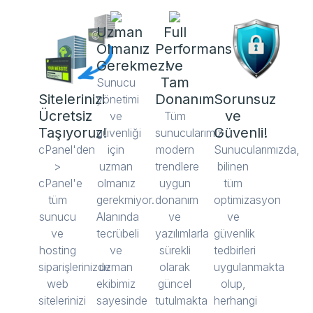
Uzman
Full
Olmanız
Performans
Gerekmez!
ve
Tam
Sunucu
Sitelerinizi
Donanım
Sorunsuz
yönetimi
Ücretsiz
ve
ve
Tüm
Taşıyoruz!
Güvenli!
güvenliği
sunucularımız
cPanel'den
için
modern
Sunucularımızda,
>
uzman
trendlere
bilinen
cPanel'e
olmanız
uygun
tüm
tüm
gerekmiyor.
donanım
optimizasyon
sunucu
Alanında
ve
ve
ve
tecrübeli
yazılımlarla
güvenlik
hosting
ve
sürekli
tedbirleri
siparişlerinizde
uzman
olarak
uygulanmakta
web
ekibimiz
güncel
olup,
sitelerinizi
sayesinde
tutulmakta
herhangi