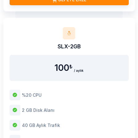
SLX-2GB
100
₺
/ aylık
%20 CPU
2 GB Disk Alanı
40 GB Aylık Trafik