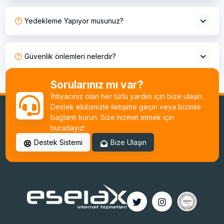
Yedekleme Yapıyor musunuz?
Güvenlik önlemleri nelerdir?
Sorularınız mı var?
İhtiyacınız olan her türlü yardım için bize ulaşın.
Destek ekibimizle iletişime geçin veya bizimle
bağlantı kurun. Size hizmet etmek için
buradayız!
Destek Sistemi
Bize Ulaşın