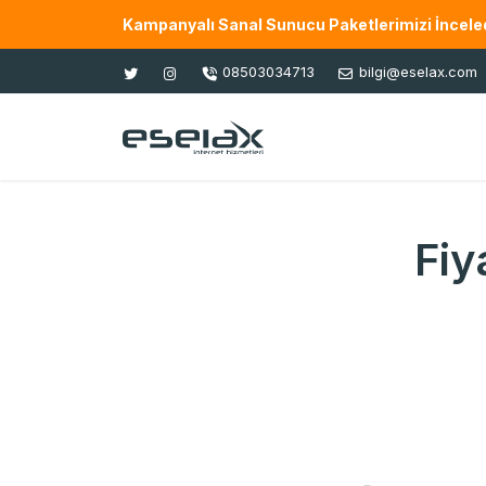
Kampanyalı Sanal Sunucu Paketlerimizi İnceled
08503034713
bilgi@eselax.com
Fiy