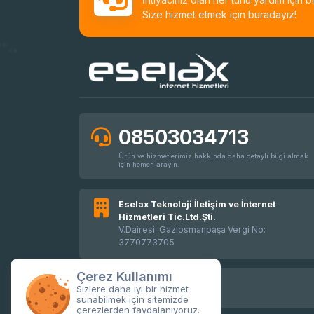
Size hizmet etmek için buradayız!
08503034713
Ürün ve hizmetlerimiz hakkında daha detaylı bilgi almak
için hemen arayın.
Eselax Teknoloji İletişim ve İnternet
Hizmetleri Tic.Ltd.Şti.
V.Dairesi: Gaziosmanpaşa Vergi No:
3770773705
Çerez Kullanımı
Sizlere daha iyi bir hizmet
sunabilmek için sitemizde
çerezlerden faydalanıyoruz.