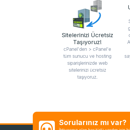
Sitelerinizi Ücretsiz
Taşıyoruz!
A
cPanel'den > cPanel'e
tüm sunucu ve hosting
sa
siparişlerinizde web
sitelerinizi ücretsiz
taşıyoruz.
Sorularınız mı var?
İhtiyacınız olan her türlü yardım için 