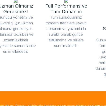
Uzman Olmanız
Full Performans ve
Gerekmez!
Tam Donanım
Sunucu yönetimi ve
Tüm sunucularımız
güvenliği için uzman
modern trendlere uygun
S
olmanız gerekmiyor.
donanım ve yazılımlarla
lanında tecrübeli ve
sürekli olarak güncel
uzman ekibimiz
tutulmakta ve sizlere
Sunuc
yesinde sunucularınız
sunulmaktadır.
tüm
emin ellerdedir.
gü
uyg
her
durum
g
bize ulaşın. Destek ekibimizle iletişime geçin veya bizimle bağlantı kur