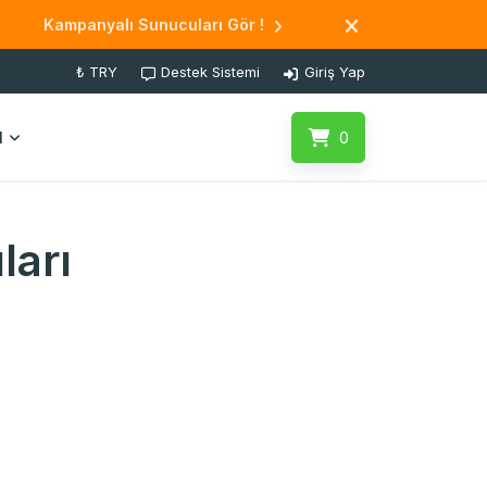
Kampanyalı Sunucuları Gör !
₺ TRY
Destek Sistemi
Giriş Yap
l
0
ları