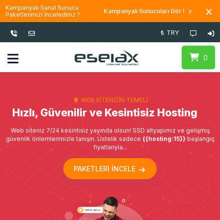
Kampanyalı Sanal Sunucu
Kampanyalı Sunucuları Gör !
Paketlerimizi İncelediniz ?
₺ TRY
0
WEB SITENIZIN TEMELI
Hızlı, Güvenilir ve Kesintisiz Hosting
Web siteniz 7/24 kesintisiz yayında olsun! SSD altyapımız ve gelişmiş
güvenlik önlemlerimizle tanışın. Üstelik sadece
{{hosting:15}}
başlangıç
fiyatlarıyla...
PAKETLERI İNCELE