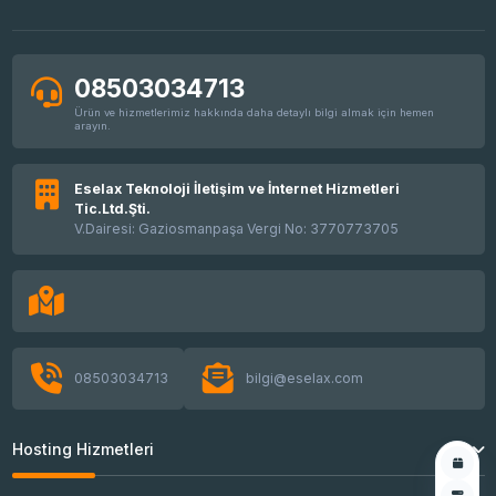
08503034713
Ürün ve hizmetlerimiz hakkında daha detaylı bilgi almak için hemen
arayın.
Eselax Teknoloji İletişim ve İnternet Hizmetleri
Tic.Ltd.Şti.
V.Dairesi: Gaziosmanpaşa Vergi No: 3770773705
08503034713
bilgi@eselax.com
Hosting Hizmetleri