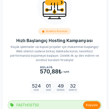
Ücretsiz Kurulum
Hızlı Başlangıç Hosting Kampanyası
Küçük işletmeler ve kişisel projeler için mükemmel başlangıç!
Web sitenizi sadece birkaç dakikada kurun, kesintisiz
performansla büyümeye başlayın. Üstelik ilk ay dev indirim ve
ücretsiz kurulum fırsatıyla!
951,47₺
570,88₺
/ aylık
524
01
49
31
GÜN
SAAT
DAKIKA
SANIYE
Kopyala