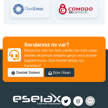
Sorularınız mı var?
İhtiyacınız olan her türlü yardım için bize ulaşın.
Destek ekibimizle iletişime geçin veya bizimle
bağlantı kurun. Size hizmet etmek için
buradayız!
Destek Sistemi
Bize Ulaşın