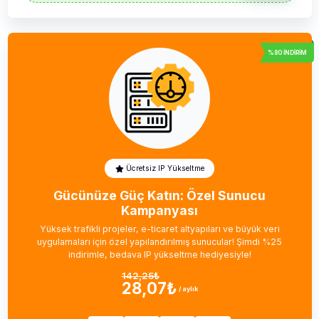
%80 İNDIRIM
Ücretsiz IP Yükseltme
Gücünüze Güç Katın: Özel Sunucu
Kampanyası
Yüksek trafikli projeler, e-ticaret altyapıları ve büyük veri
uygulamaları için özel yapılandırılmış sunucular! Şimdi %25
indirimle, bedava IP yükseltme hediyesiyle!
142,25₺
28,07₺
/ aylık