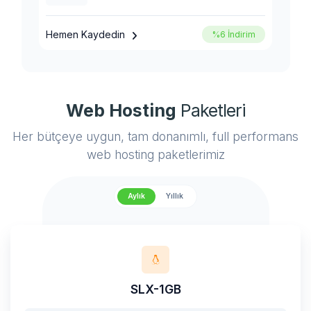
Hemen Kaydedin
H
m
%6 İndirim
Web Hosting
Paketleri
Her bütçeye uygun, tam donanımlı, full performans
web hosting paketlerimiz
Aylık
Yıllık
SLX-1GB